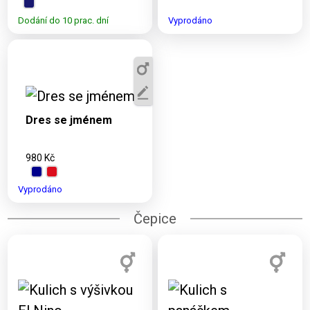
Dodání do 10 prac. dní
Vyprodáno
Dostupné varianty:
2XS, XS, S, M, L,
XL, 2XL
Dres se jménem
980 Kč
Vyprodáno
Čepice
Dostupné varianty:
Dostupné varianty: