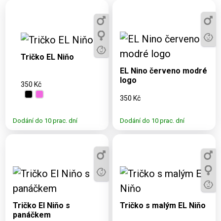
Dostupné varianty:
3, 5, 7, 9, 11, S,
Dostupné varianty:
M, L, XL, 2XL,
3, 5, 7, 9, 11, S, M, L,
Tričko EL Niňo
3XL, 4XL
XL, 2XL, 3XL
EL Nino červeno modré
logo
350 Kč
350 Kč
Dodání do 10 prac. dní
Dodání do 10 prac. dní
Dostupné varianty:
Dostupné varianty:
3, 5, 7, 9, 11, S, M, L,
3, 5, 7, 9, 11, S, M, L,
XL, 2XL, 3XL, 4XL
XL, 2XL, 3XL, 4XL
Tričko El Niňo s
Tričko s malým EL Niňo
panáčkem