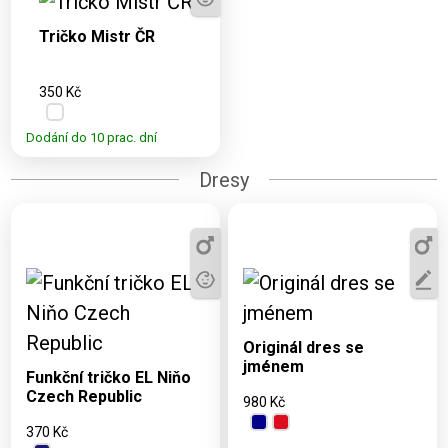
L, XL, 2XL, 3XL,
Tričko Mistr ČR
4XL
350 Kč
Dodání do 10 prac. dní
Dresy
Dostupné varianty:
Dostupné varianty:
2XS, XS, S, L, XL, 2XL
Originál dres se
4, 8, 12, 16, S, M, L,
jménem
XL, 2XL, 3XL, 4XL
Funkční tričko EL Niňo
Czech Republic
980 Kč
370 Kč