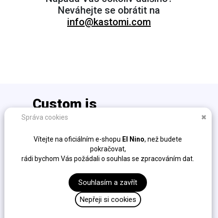
Neváhejte se obrátit na
info@kastomi.com
Custom is
the new cool!
Správa cookies
✖
info@kastomi.com
Vítejte na oficiálním e-shopu
El Nino
, než budete
Ochrana osobních údajů (GDPR)
pokračovat,
Obchodní podmínky
rádi bychom Vás požádali o souhlas se zpracováním dat.
Fakturační údaje
Sockshire s.r.o. / K Cikánce 323/10, Slivenec, 154 00,
Souhlasím a zavřít
Praha / IČ: 04306554 / DIČ: CZ04306554
Nepřeji si cookies