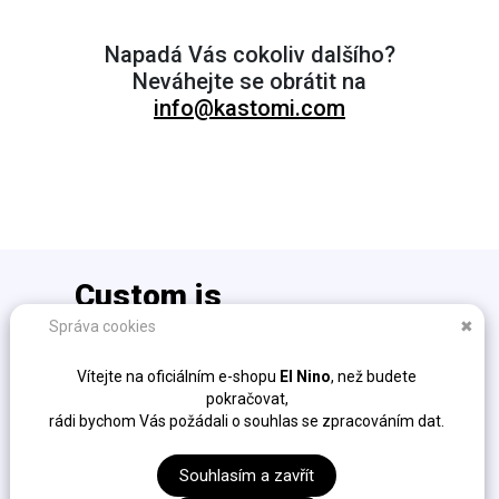
Napadá Vás cokoliv dalšího?
Neváhejte se obrátit na
info@kastomi.com
Custom is
the new cool!
Správa cookies
✖
info@kastomi.com
Vítejte na oficiálním e-shopu
El Nino
, než budete
Ochrana osobních údajů (GDPR)
pokračovat,
Obchodní podmínky
rádi bychom Vás požádali o souhlas se zpracováním dat.
Fakturační údaje
Sockshire s.r.o. / K Cikánce 323/10, Slivenec, 154 00,
Souhlasím a zavřít
Praha / IČ: 04306554 / DIČ: CZ04306554