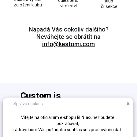
důležitého
klub
založení klubu
vítězství
či sekce
Napadá Vás cokoliv dalšího?
Neváhejte se obrátit na
info@kastomi.com
Custom is
the new cool!
Správa cookies
✖
info@kastomi.com
Vítejte na oficiálním e-shopu
El Nino
, než budete
Ochrana osobních údajů (GDPR)
pokračovat,
Obchodní podmínky
rádi bychom Vás požádali o souhlas se zpracováním dat.
Fakturační údaje