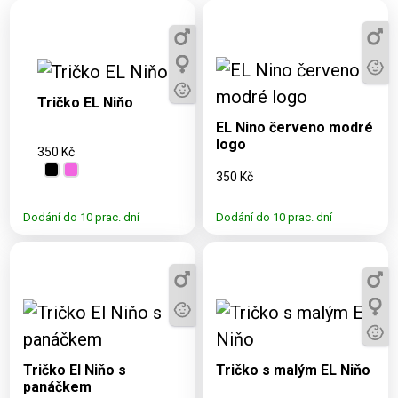
Dostupné varianty:
3, 5, 7, 9, 11, S,
Dostupné varianty:
M, L, XL, 2XL,
3, 5, 7, 9, 11, S, M, L,
Tričko EL Niňo
3XL, 4XL
XL, 2XL, 3XL
EL Nino červeno modré
logo
350 Kč
350 Kč
Dodání do 10 prac. dní
Dodání do 10 prac. dní
Dostupné varianty:
Dostupné varianty:
3, 5, 7, 9, 11, S, M, L,
3, 5, 7, 9, 11, S, M, L,
XL, 2XL, 3XL, 4XL
XL, 2XL, 3XL, 4XL
Tričko El Niňo s
Tričko s malým EL Niňo
panáčkem