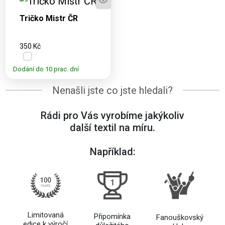
L, XL, 2XL, 3XL,
Tričko Mistr ČR
4XL
350 Kč
Dodání do 10 prac. dní
Nenašli jste co jste hledali?
Rádi pro Vás vyrobíme jakýkoliv
další textil na míru.
Například:
Limitovaná
Připomínka
Fanouškovský
edice k výročí