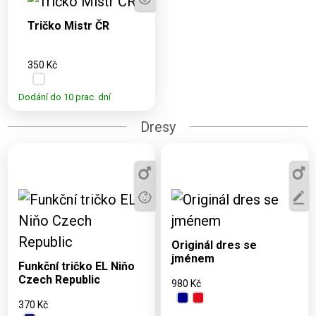
L, XL, 2XL, 3XL,
Tričko Mistr ČR
4XL
350 Kč
Dodání do 10 prac. dní
Dresy
Dostupné varianty:
Dostupné varianty:
2XS, XS, S, L, XL, 2XL
Originál dres se
4, 8, 12, 16, S, M, L,
jménem
XL, 2XL, 3XL, 4XL
Funkční tričko EL Niňo
Czech Republic
980 Kč
370 Kč