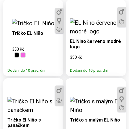
Dostupné varianty:
3, 5, 7, 9, 11, S,
Dostupné varianty:
M, L, XL, 2XL,
3, 5, 7, 9, 11, S, M, L,
Tričko EL Niňo
3XL, 4XL
XL, 2XL, 3XL
EL Nino červeno modré
logo
350 Kč
350 Kč
Dodání do 10 prac. dní
Dodání do 10 prac. dní
Dostupné varianty:
Dostupné varianty:
3, 5, 7, 9, 11, S, M, L,
3, 5, 7, 9, 11, S, M, L,
XL, 2XL, 3XL, 4XL
XL, 2XL, 3XL, 4XL
Tričko El Niňo s
Tričko s malým EL Niňo
panáčkem