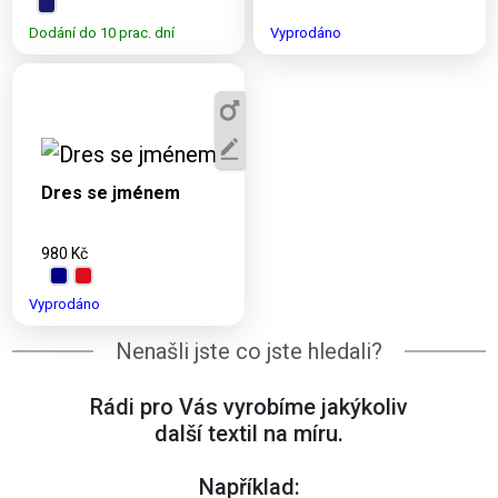
Dodání do 10 prac. dní
Vyprodáno
Dostupné varianty:
2XS, XS, S, M, L,
XL, 2XL
Dres se jménem
980 Kč
Vyprodáno
Nenašli jste co jste hledali?
Rádi pro Vás vyrobíme jakýkoliv
další textil na míru.
Například: